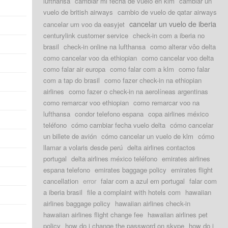
lufthansa
cambiar mi fecha de vuelo en klm
cambiar un
vuelo de british airways
cambio de vuelo de qatar airways
cancelar un vuelo de iberia
cancelar um voo da easyjet
centurylink customer service
check-in com a iberia no
brasil
check-in online na lufthansa
como alterar vôo delta
como cancelar voo da ethiopian
como cancelar voo delta
como falar air europa
como falar com a klm
como falar
com a tap do brasil
como fazer check-in na ethiopian
airlines
como fazer o check-in na aerolíneas argentinas
como remarcar voo ethiopian
como remarcar voo na
lufthansa
condor telefono espana
copa airlines méxico
teléfono
cómo cambiar fecha vuelo delta
cómo cancelar
un billete de avión
cómo cancelar un vuelo de klm
cómo
llamar a volaris desde perú
delta airlines contactos
portugal
delta airlines méxico teléfono
emirates airlines
espana telefono
emirates baggage policy
emirates flight
cancellation
error
falar com a azul em portugal
falar com
a iberia brasil
file a complaint with hotels com
hawaiian
airlines baggage policy
hawaiian airlines check-in
hawaiian airlines flight change fee
hawaiian airlines pet
policy
how do i change the password on skype
how do i