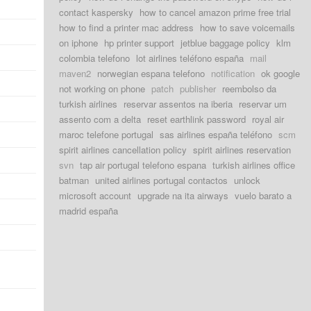
contact kaspersky
how to cancel amazon prime free trial
how to find a printer mac address
how to save voicemails
on iphone
hp printer support
jetblue baggage policy
klm
colombia telefono
lot airlines teléfono españa
mail
maven2
norwegian espana telefono
notification
ok google
not working on phone
patch
publisher
reembolso da
turkish airlines
reservar assentos na iberia
reservar um
assento com a delta
reset earthlink password
royal air
maroc telefone portugal
sas airlines españa teléfono
scm
spirit airlines cancellation policy
spirit airlines reservation
svn
tap air portugal telefono espana
turkish airlines office
batman
united airlines portugal contactos
unlock
microsoft account
upgrade na ita airways
vuelo barato a
madrid españa