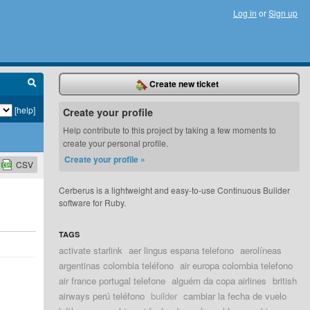
Log in
or
Sign up
Create new ticket
[help]
Create your profile
Help contribute to this project by taking a few moments to
create your personal profile.
Create your profile »
CSV
Cerberus is a lightweight and easy-to-use Continuous Builder
software for Ruby.
TAGS
activate starlink
aer lingus espana telefono
aerolíneas
argentinas colombia teléfono
air europa colombia telefono
air france portugal telefone
alguém da copa airlines
british
airways perú teléfono
builder
cambiar la fecha de vuelo