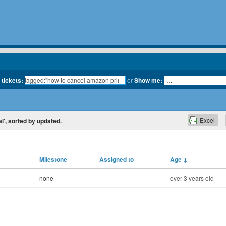
 tickets:
or
Show me:
Excel
l', sorted by updated.
Milestone
Assigned to
Age
↓
none
--
over 3 years old