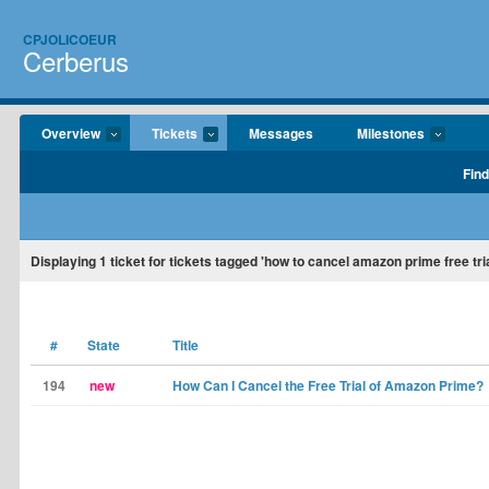
CPJOLICOEUR
Cerberus
Overview
Tickets
Messages
Milestones
Find
Displaying
1
ticket for tickets tagged 'how to cancel amazon prime free tria
#
State
Title
194
new
How Can I Cancel the Free Trial of Amazon Prime?